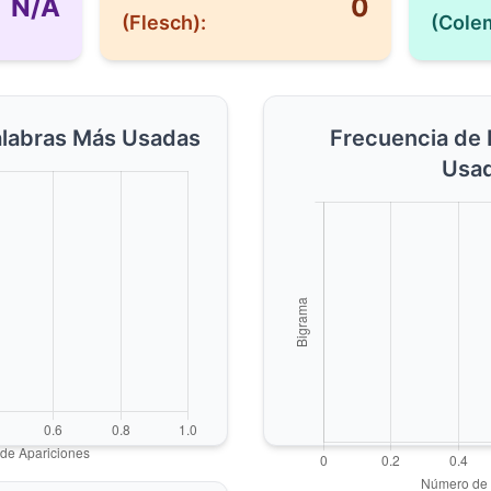
N/A
0
(Flesch):
(Cole
alabras Más Usadas
Frecuencia de
Usa