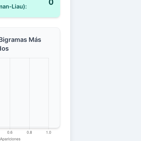
0
man-Liau):
 Bigramas Más
dos