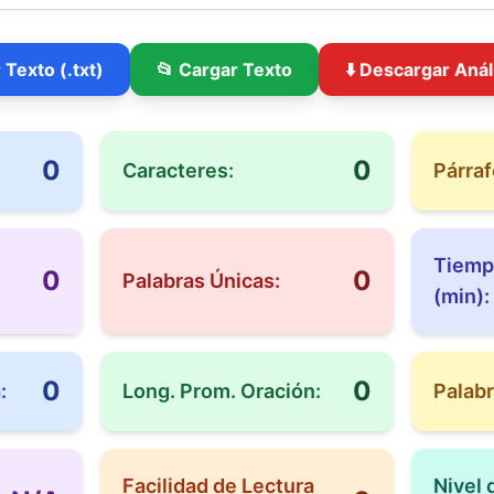
 Texto (.txt)
📂 Cargar Texto
⬇️ Descargar Anál
0
0
Caracteres:
Párraf
Tiemp
0
0
Palabras Únicas:
(min):
0
0
:
Long. Prom. Oración:
Palabr
Facilidad de Lectura
Nivel 