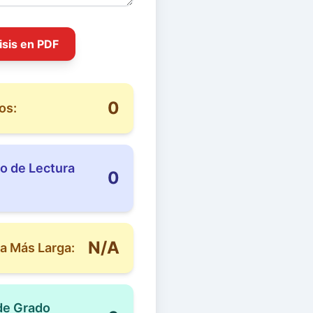
isis en PDF
0
os:
o de Lectura
0
N/A
a Más Larga:
de Grado