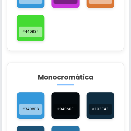
#44DB34
Monocromática
#3498DB
#040A0F
#102E42