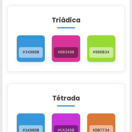
Triádica
#3498DB
#DB3498
#98DB34
Tétrada
#3498DB
#CA34DB
#DB7734