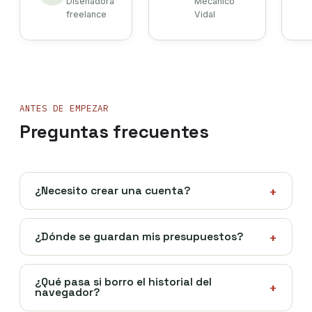
Diseñadora
Mecánico
freelance
Vidal
ANTES DE EMPEZAR
Preguntas frecuentes
+
¿Necesito crear una cuenta?
No. La herramienta funciona sin registro ni
contraseñas: abres la página y empiezas a usarla
+
¿Dónde se guardan mis presupuestos?
directamente.
Solo en tu navegador (almacenamiento local). No
hay servidor ni base de datos externa: nadie más
¿Qué pasa si borro el historial del
+
navegador?
tiene acceso a tus datos.