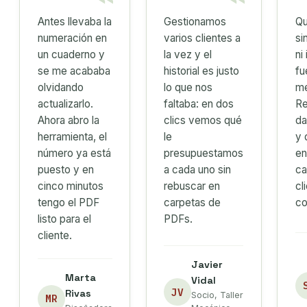
Antes llevaba la
Gestionamos
Qu
numeración en
varios clientes a
si
un cuaderno y
la vez y el
ni
se me acababa
historial es justo
fu
olvidando
lo que nos
me
actualizarlo.
faltaba: en dos
Re
Ahora abro la
clics vemos qué
da
herramienta, el
le
y 
número ya está
presupuestamos
en
puesto y en
a cada uno sin
ca
cinco minutos
rebuscar en
cl
tengo el PDF
carpetas de
co
listo para el
PDFs.
cliente.
Javier
Marta
Vidal
JV
Rivas
Socio, Taller
MR