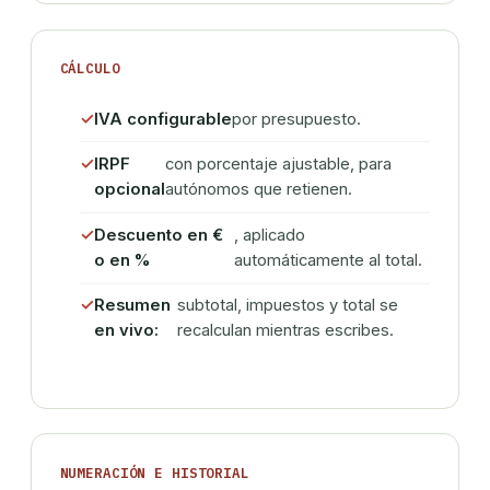
CÁLCULO
IVA configurable
por presupuesto.
IRPF
con porcentaje ajustable, para
opcional
autónomos que retienen.
Descuento en €
, aplicado
o en %
automáticamente al total.
Resumen
subtotal, impuestos y total se
en vivo:
recalculan mientras escribes.
NUMERACIÓN E HISTORIAL