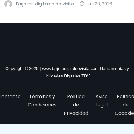
Tarjetas digitales de visita
Jul 28, 2026
Copyright © 2025 | www.tarjetadigitaldevisita.com Herramientas y
Utilidades Digitales TDV
Contacto
Términos y
Política
Aviso
Polític
Condiciones
de
Legal
de
Privacidad
Coockie