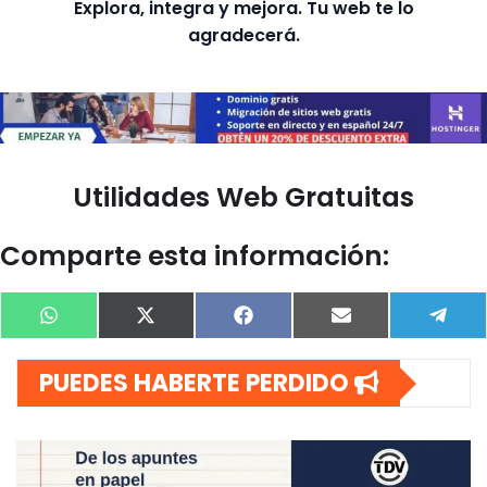
Explora, integra y mejora. Tu web te lo
agradecerá.
Utilidades Web Gratuitas
Comparte esta información:
Compartir
Compartir
Compartir
Compartir
Comp
WhatsApp
X
Facebook
Email
Tel
en
en
en
en
en
(Twitter)
PUEDES HABERTE PERDIDO