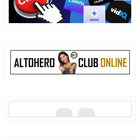
dod safe