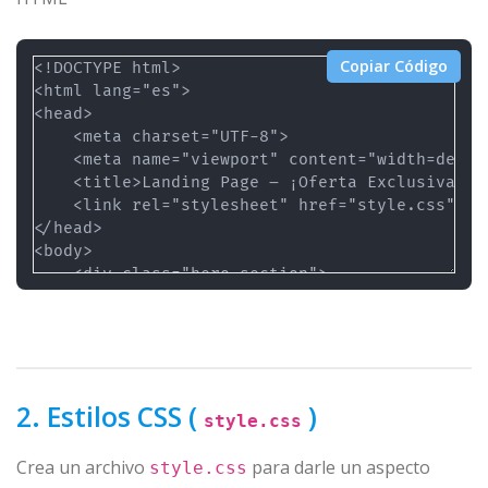
Copiar Código
2. Estilos CSS (
)
style.css
Crea un archivo
para darle un aspecto
style.css