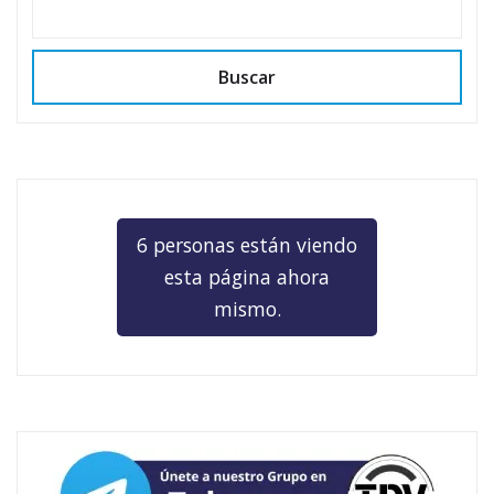
n
n
n
n
n
Buscar
6 personas están viendo
esta página ahora
mismo.