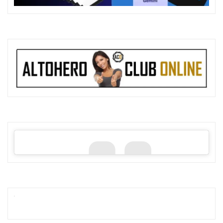
dod safe