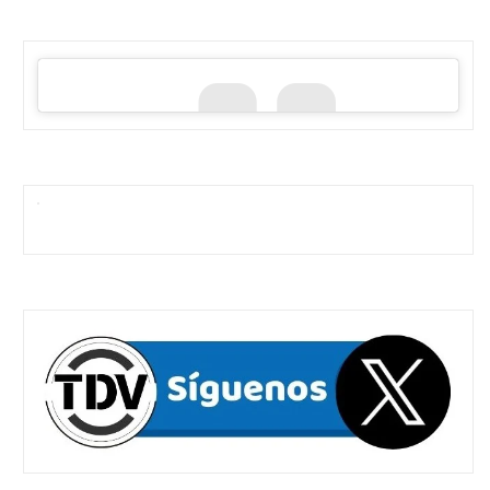
dod safe