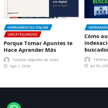
HERRAMIENTAS ONLINE
HERRAMIEN
UNCATEGORIZED
Cómo au
indexaci
Porque Tomar Apuntes te
buscado
Hace Aprender Más
Tarjetas 
Tarjetas digitales de visita
Jul 30, 20
Ago 1, 2026