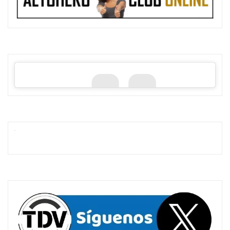
dod safe